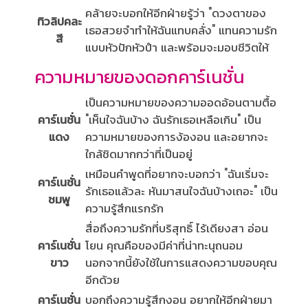
คล้ายจะบอกให้อีกฝ่ายรู้ว่า "ดวงตาของ
ทิวลิปคละ
เธอสวยจำทำให้ฉันแทบคลั่ง" แทนความรัก
สี
แบบหัวปักหัวปำ และพร้อมจะมอบชีวิตให้
ความหมายของดอกคาร์เนชั่น
เป็นความหมายของความออดอ้อนตามตื้อ
คาร์เนชั่น
"เห็นใจฉันบ้าง ฉันรักเธอเหลือเกิน" เป็น
แดง
ความหมายของการง้องอน และอยากจะ
ใกล้ชิดมากกว่าที่เป็นอยู่
เหมือนคำพูดที่อยากจะบอกว่า "ฉันเริ่มจะ
คาร์เนชั่น
รักเธอแล้วละ หันมาสนใจฉันบ้างเถอะ" เป็น
ชมพู
ความรู้สึกแรกรัก
สื่อถึงความรักที่บริสุทธิ์ ไร้เดียงสา อ่อน
คาร์เนชั่น
โยน คุณคือของมีค่าที่น่าทะนุถนอม
ขาว
นอกจากนี้ยังใช้ในการแสดงความขอบคุณ
อีกด้วย
คาร์เนชั่น
บอกถึงความรู้สึกงอน อยากให้อีกฝ่ายมา